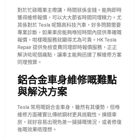
對於忙碌嘅車主嚟講，時間就係金錢。能夠即時
獲得維修報價，可以大大節省時間同埋精力。尤
其係對於 Tesla 呢類高科技汽車，好多問題需要
專業診斷，如果車房能夠喺短時間內提供準確嘅
報價，咁樣嘅服務就顯得尤為可貴。HK Tesla
Repair 提供免檢查費同埋即時報價服務，正正
解決咗呢個痛點，讓車主能夠迅速了解維修方案
同埋預算。
鋁合金車身維修嘅難點
與解決方案
Tesla 常用嘅鋁合金車身，雖然有其優勢，但喺
維修方面確實比傳統鋼材更具挑戰性。揀錯車
房，就好容易出現色差一撻撻嘅情況，或者修復
後嘅效果唔理想。