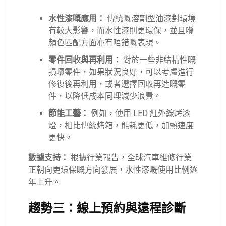
水性漆嘅應用：
傳統嘅溶劑型油漆對環境
有較大影響，而水性漆則更環保，並且喺
顏色匹配方面亦有唔錯嘅表現。
零件回收與再利用：
對於一些非結構性嘅
損壞零件，如果狀況良好，可以考慮進行
修復後再利用，或者選擇回收再造嘅零
件，以降低成本同埋減少浪費。
節能工藝：
例如，使用 LED 紅外線烤漆
燈，相比傳統烤箱，能耗更低，加熱速度
更快。
數據支持：
根據行業報告，全球汽車維修行業
正朝向更環保嘅方向發展，水性漆嘅使用比例逐
年上升。
趨勢三：線上預約與遠程診斷