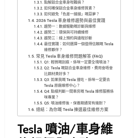
點解鋁合金車身咁難搞？
如何確保鋁合金車身維修質素？
如何避免「色差一撻撻」嘅惡夢？
2026 Tesla 車身維修趨勢與最佳實踐
趨勢一：數據驅動嘅診斷與維修
趨勢二：環保與可持續維修
趨勢三：線上預約與遠程診斷
最佳實踐：如何選擇一個值得信賴嘅 Tesla
維修夥伴？
常見 Tesla 車身維修問題解答 (FAQ)
Q1: 輕微嘅刮痕，係咪一定要全塊噴油？
Q2: Tesla 嘅鋁合金車身維修，費用會唔會
比鋼材貴好多？
Q3: 如果我嘅 Tesla 撞咗，係咪一定要去
Tesla 原廠維修中心？
Q4: 點樣判斷一間車房嘅 Tesla 維修服務係
咪專業？
Q5: 噴油維修後，保養期通常有幾耐？
總結：為你嘅 Tesla 揀選最佳維修方案
Tesla 噴油/車身維