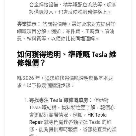
合金焊接設備、精準嘅配色系統等，呢啲
設備嘅投入，也會反映喺服務價格上。
專業提示：
詢問報價時，最好要求對方提供詳
細嘅項目分解，例如：零件費、工時費、噴油
費、輔料費等，以便你比較同埋理解。
如何獲得透明、準確嘅 Tesla 維
修報價？
喺 2026 年，追求維修報價嘅透明度係基本要
求。以下係幾個關鍵步驟：
尋找專注 Tesla 維修嘅車房：
佢哋對
Tesla 嘅結構、物料特性更了解，報價亦
會更貼近實際情況。例如，
HK Tesla
Repair
就專門處理各類型號 Tesla 的維
修，能夠提供即時報價，省卻檢查費的煩