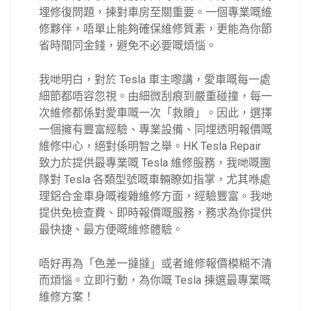
埋修復問題，揀對車房至關重要。一個專業嘅維
修夥伴，唔單止能夠確保維修質素，更能為你節
省時間同金錢，避免不必要嘅煩惱。
我哋明白，對於 Tesla 車主嚟講，愛車嘅每一處
細節都唔容忽視。由細微刮痕到嚴重碰撞，每一
次維修都係對愛車嘅一次「救贖」。因此，選擇
一個擁有豐富經驗、專業設備、同埋透明報價嘅
維修中心，絕對係明智之舉。HK Tesla Repair
致力於提供最專業嘅 Tesla 維修服務，我哋嘅團
隊對 Tesla 各類型號嘅車輛瞭如指掌，尤其喺處
理鋁合金車身嘅複雜維修方面，經驗豐富。我哋
提供免檢查費、即時報價嘅服務，務求為你提供
最快捷、最方便嘅維修體驗。
唔好再為「色差一撻撻」或者維修報價模糊不清
而煩惱。立即行動，為你嘅 Tesla 揀選最專業嘅
維修方案！