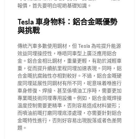
報價，首先要明白呢啲基礎知識。
Tesla 車身物料：鋁合金嘅優勢
與挑戰
傳統汽車多數使用鋼材，但 Tesla 為咗提升能源
效益同埋操控性，喺唔同車型上廣泛應用鋁合
金。鋁合金相比鋼材，重量更輕，有助於減輕車
重，從而提升續航里程同埋加速表現。同時，鋁
合金嘅抗腐蝕性亦相對較好。不過，鋁合金嘅硬
度同埋延展性同鋼材有所不同，呢意味着喺進行
車身修復、焊接、甚至係噴油工序時，需要更加
專業嘅技術同埋專用設備。例如，鋁合金嘅焊接
溫度控制需要更精準，否則容易造成材料變形；
而噴油前嘅打磨同埋底漆處理，亦需要針對鋁合
金嘅特性進行，否則好容易出現脫落或者色差問
題。