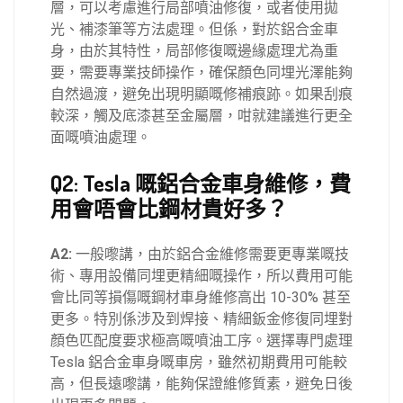
層，可以考慮進行局部噴油修復，或者使用拋
光、補漆筆等方法處理。但係，對於鋁合金車
身，由於其特性，局部修復嘅邊緣處理尤為重
要，需要專業技師操作，確保顏色同埋光澤能夠
自然過渡，避免出現明顯嘅修補痕跡。如果刮痕
較深，觸及底漆甚至金屬層，咁就建議進行更全
面嘅噴油處理。
Q2: Tesla 嘅鋁合金車身維修，費
用會唔會比鋼材貴好多？
A2:
一般嚟講，由於鋁合金維修需要更專業嘅技
術、專用設備同埋更精細嘅操作，所以費用可能
會比同等損傷嘅鋼材車身維修高出 10-30% 甚至
更多。特別係涉及到焊接、精細鈑金修復同埋對
顏色匹配度要求極高嘅噴油工序。選擇專門處理
Tesla 鋁合金車身嘅車房，雖然初期費用可能較
高，但長遠嚟講，能夠保證維修質素，避免日後