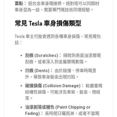
重點：
鋁合金車身嘅維修，絕對唔可以同鋼材
車身混為一談，需要專門嘅技術同埋經驗。
常見 Tesla 車身損傷類型
Tesla 車主可能會遇到各種車身損傷，常見嘅包
括：
刮痕 (Scratches)：
細微到表面油漆層嘅
刮痕，或者深入到金屬層嘅劃傷。
凹痕 (Dents)：
由於碰撞、停車時嘅意
外，導致車身鈑金出現凹陷。
碰撞損傷 (Collision Damage)：
較嚴重嘅
結構性損傷，可能涉及車架、鈑金、燈組
等。
油漆剝落或褪色 (Paint Chipping or
Fading)：
長時間日曬雨淋，或者不當嘅