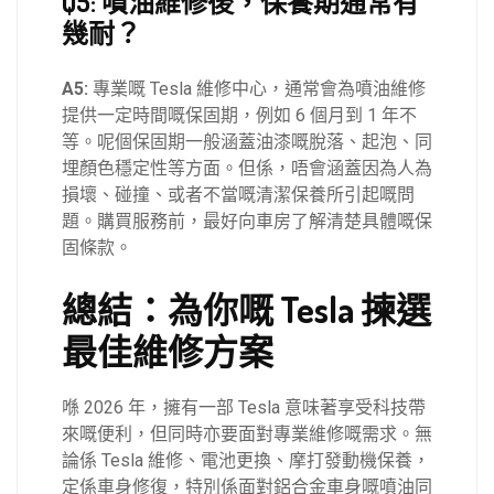
Q5: 噴油維修後，保養期通常有
幾耐？
A5:
專業嘅 Tesla 維修中心，通常會為噴油維修
提供一定時間嘅保固期，例如 6 個月到 1 年不
等。呢個保固期一般涵蓋油漆嘅脫落、起泡、同
埋顏色穩定性等方面。但係，唔會涵蓋因為人為
損壞、碰撞、或者不當嘅清潔保養所引起嘅問
題。購買服務前，最好向車房了解清楚具體嘅保
固條款。
總結：為你嘅 Tesla 揀選
最佳維修方案
喺 2026 年，擁有一部 Tesla 意味著享受科技帶
來嘅便利，但同時亦要面對專業維修嘅需求。無
論係 Tesla 維修、電池更換、摩打發動機保養，
定係車身修復，特別係面對鋁合金車身嘅噴油同