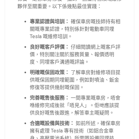
夥伴至關重要。以下係幾點最佳實踐：
專業認證與培訓：
確保車房嘅技師持有相
關嘅專業認證，特別係針對電動車同埋
Tesla 嘅維修培訓。
良好嘅客戶評價：
仔細閱讀網上嘅客戶評
價，特別關注關於服務質量、報價透明
度、同埋客戶溝通嘅評論。
明確嘅保固政策：
了解車房對維修項目提
供嘅保固期同埋範圍，例如對噴油、鈑金
修復等提供幾耐嘅保固。
完善嘅售後服務：
一間專業嘅車房，唔會
喺維修完成後就「唔見人」。佢哋應該提
供良好嘅售後跟進，解答車主嘅疑問。
合適嘅設備與技術：
如前所述，確保車房
擁有處理 Tesla 專有技術（如鋁合金車
身、高壓電池系統）所需嘅設備同埋技