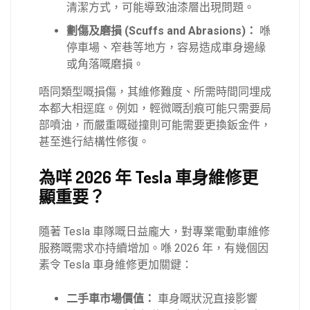
清潔方式，可能導致油漆層出現問題。
劃傷及磨損 (Scuffs and Abrasions)：
喺
停車場、窄巷等地方，容易造成車身邊緣
或角落嘅磨損。
唔同類型嘅損傷，其維修難度、所需時間同埋成
本都大相逕庭。例如，輕微嘅刮痕可能只需要局
部噴油，而嚴重嘅碰撞則可能需要更換鈑金件，
甚至進行結構性修復。
為咩 2026 年 Tesla 車身維修更
顯重要？
隨著 Tesla 車隊嘅日益龐大，對專業電動車維修
服務嘅需求亦持續增加。喺 2026 年，有幾個因
素令 Tesla 車身維修更加關鍵：
二手車市場價值：
車身嘅狀況直接影響