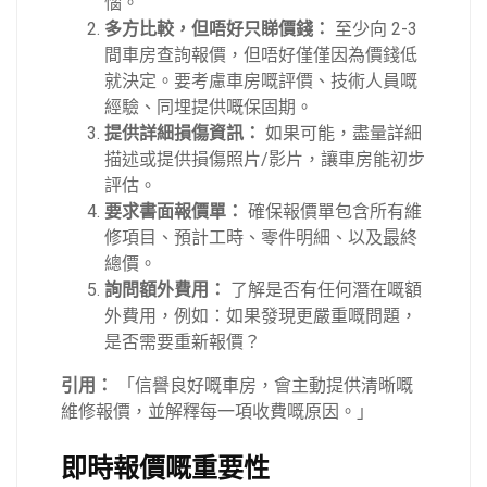
惱。
多方比較，但唔好只睇價錢：
至少向 2-3
間車房查詢報價，但唔好僅僅因為價錢低
就決定。要考慮車房嘅評價、技術人員嘅
經驗、同埋提供嘅保固期。
提供詳細損傷資訊：
如果可能，盡量詳細
描述或提供損傷照片/影片，讓車房能初步
評估。
要求書面報價單：
確保報價單包含所有維
修項目、預計工時、零件明細、以及最終
總價。
詢問額外費用：
了解是否有任何潛在嘅額
外費用，例如：如果發現更嚴重嘅問題，
是否需要重新報價？
引用：
「信譽良好嘅車房，會主動提供清晰嘅
維修報價，並解釋每一項收費嘅原因。」
即時報價嘅重要性