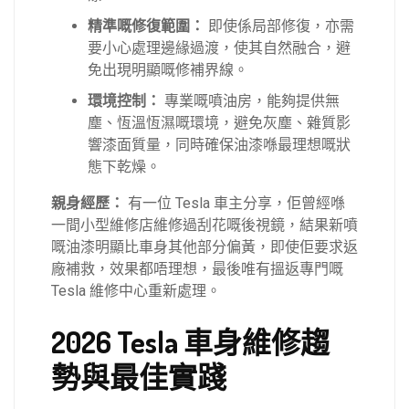
精準嘅修復範圍：
即使係局部修復，亦需
要小心處理邊緣過渡，使其自然融合，避
免出現明顯嘅修補界線。
環境控制：
專業嘅噴油房，能夠提供無
塵、恆溫恆濕嘅環境，避免灰塵、雜質影
響漆面質量，同時確保油漆喺最理想嘅狀
態下乾燥。
親身經歷：
有一位 Tesla 車主分享，佢曾經喺
一間小型維修店維修過刮花嘅後視鏡，結果新噴
嘅油漆明顯比車身其他部分偏黃，即使佢要求返
廠補救，效果都唔理想，最後唯有搵返專門嘅
Tesla 維修中心重新處理。
2026 Tesla 車身維修趨
勢與最佳實踐