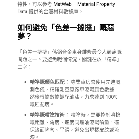
特性，可以參考
MatWeb – Material Property
Data
提供的金屬材料數據庫。
如何避免「色差一撻撻」嘅惡
夢？
「色差一撻撻」係鋁合金車身維修最令人頭痛嘅
問題之一。要避免呢個情況，關鍵在於「精準」
二字：
精準嘅顏色匹配：
專業車房會使用先進嘅
測色儀，精確測量原廠車漆嘅顏色數據，
然後根據數據調配油漆，力求達到 100%
嘅匹配度。
精準嘅噴塗技術：
噴塗時，需要控制噴槍
嘅距離、角度、速度同埋油漆嘅噴量，確
保漆面均勻、平滑，避免出現橘皮紋或流
漆。