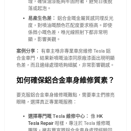
理，確保油漆能夠牢固附著，避免日後脫
落或起泡。
易產生色差：
鋁合金嘅金屬質感同埋反光
度，對噴油嘅顏色匹配度要求極高。即使
係微小嘅色差，喺光線照射下都非常明
顯，影響美觀。
案例分享：
有車主喺非專業車房維修 Tesla 鋁
合金車門，結果新噴嘅油漆同原廠漆面出現明顯
色差，而且邊緣處理唔夠細膩，非常影響觀感。
如何確保鋁合金車身維修質素？
要克服鋁合金車身維修嘅難點，需要車主們擦亮
眼睛，選擇真正專業嘅服務：
選擇專門嘅 Tesla 維修中心：
像
HK
Tesla Repair
咁樣，專注於 Tesla 維修嘅
團隊，擁有豐富嘅鋁合金車身處理經驗同