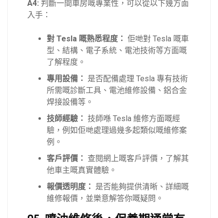
A4:
判斷一間車房嘅專業性，可以從以下幾方面
入手：
對 Tesla 嘅熟悉程度：
佢哋對 Tesla 嘅車
型、結構、電子系統、電池技術等方面嘅
了解程度。
專用設備：
是否配備處理 Tesla 專有技術
所需嘅診斷工具、電池維修設備、鋁合金
焊接設備等。
技師經驗：
技師喺 Tesla 維修方面嘅經
驗，例如佢哋處理過幾多起類似嘅維修案
例。
客戶評價：
查閱網上嘅客戶評價，了解其
他車主嘅真實體驗。
報價透明度：
是否能夠提供清晰、詳細嘅
維修報價，並樂意解答你嘅疑問。