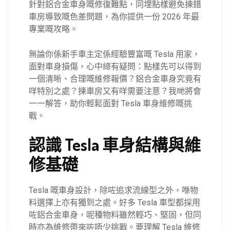
針對鋁合金車身嘅修復難點，同埋點樣避免揀錯
車房導致嘅色差問題，為你提供一份 2026 年最
專業嘅攻略。
無論你係新手車主定係經驗豐富嘅 Tesla 用家，
面對車身損傷，心中總有疑問：點樣先可以得到
一個清晰、合理嘅維修報價？鋁合金車身究竟有
咩特別之處？揀車房又有咩需要注意？我哋將會
一一解答，助你輕鬆面對 Tesla 車身維修嘅挑
戰。
認識 Tesla 車身結構與維
修基礎
Tesla 嘅車身設計，除咗追求流線型之外，喺物
料選擇上亦有獨到之處。好多 Tesla 車型都採用
咗鋁合金車身，呢種物料雖然輕巧、堅固，但同
時亦為維修帶來咗唔少挑戰。要理解 Tesla 維修