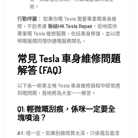
術。
行動呼籲：
如果你嘅 Tesla 需要專業嘅車身維
修，不妨考慮
聯絡HK Tesla Repair
，佢哋提供
專業嘅 Tesla 維修服務，包括車身修復，並以透
明嘅報價同埋快捷嘅服務聞名。
常見 Tesla 車身維修問題
解答 (FAQ)
以下係一啲車主喺 Tesla 車身維修過程中經常遇
到嘅問題，我哋將為大家一一解答。
Q1: 輕微嘅刮痕，係咪一定要全
塊噴油？
A1:
唔一定。如果刮痕唔算太深，只係傷及面漆