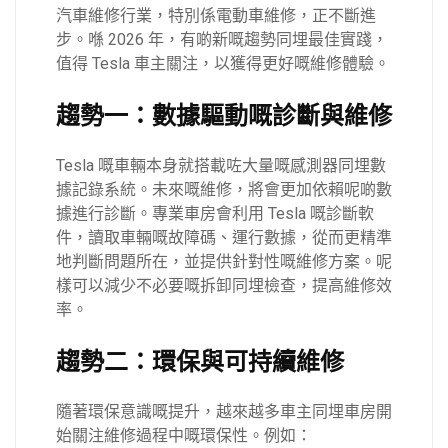
汽車維修行業，特別係電動車維修，正不斷進
步。喺 2026 年，有啲新嘅趨勢同埋最佳實踐，
值得 Tesla 車主關注，以獲得更好嘅維修體驗。
趨勢一：數據驅動嘅診斷與維修
Tesla 嘅車輛本身就搭載咗大量嘅感測器同埋數
據記錄系統。未來嘅維修，將會更加依賴呢啲數
據進行診斷。專業車房會利用 Tesla 嘅診斷軟
件，讀取車輛嘅故障碼、運行數據，從而更精準
地判斷問題所在，並提供針對性嘅維修方案。呢
樣可以減少不必要嘅拆卸同埋檢查，提高維修效
率。
趨勢二：環保與可持續維修
隨著環保意識嘅提升，越來越多車主同埋車房開
始關注維修過程中嘅環保性。例如：