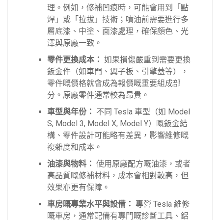
理。例如，修補凹痕時，可能會用到「點
焊」或「拉拔」技術；噴油前需要進行多
層底漆、中塗、面漆處理，確保顏色、光
澤與原廠一致。
零件更換成本：
如果損傷嚴重到需要更換
鈑金件（如車門、翼子板、引擎蓋等），
零件嘅價格就會成為報價嘅重要組成部
分。原廠零件通常較為昂貴。
車型與年份：
不同 Tesla 車型（如 Model
S, Model 3, Model X, Model Y）嘅鈑金結
構、零件設計可能略有差異，影響維修嘅
複雜度和成本。
油漆與物料：
使用原廠配方嘅油漆，或者
高品質嘅修補材料，成本會相對較高，但
效果亦更有保障。
車房嘅專業水平與設備：
專營 Tesla 維修
嘅車房，通常配備有專門嘅診斷工具、鋁