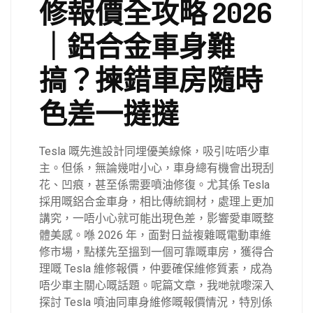
修報價全攻略 2026
｜鋁合金車身難
搞？揀錯車房隨時
色差一撻撻
Tesla 嘅先進設計同埋優美線條，吸引咗唔少車
主。但係，無論幾咁小心，車身總有機會出現刮
花、凹痕，甚至係需要噴油修復。尤其係 Tesla
採用嘅鋁合金車身，相比傳統鋼材，處理上更加
講究，一唔小心就可能出現色差，影響愛車嘅整
體美感。喺 2026 年，面對日益複雜嘅電動車維
修市場，點樣先至搵到一個可靠嘅車房，獲得合
理嘅 Tesla 維修報價，仲要確保維修質素，成為
唔少車主關心嘅話題。呢篇文章，我哋就嚟深入
探討 Tesla 噴油同車身維修嘅報價情況，特別係