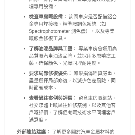
埋專用設備。
檢查車房嘅設備：
詢問車房是否配備鋁合
金專用焊接機、精準嘅調色系統（如
Spectrophotometer 測色儀），以及專業
嘅鈑金修復工具。
了解油漆品牌與工藝：
專業車房會選用高
品質嘅汽車油漆品牌，並採用多層噴塗工
藝，確保顏色、光澤同埋耐用度。
要求局部修復優先：
如果損傷唔算嚴重，
盡量選擇局部修復，以減少色差風險，同
時節省成本。
查看過往案例與評價：
留意車房嘅網站、
社交媒體上嘅過往維修案例，以及其他客
戶嘅評價，了解佢哋嘅技術水平同埋客戶
滿意度。
外部連結建議：
了解更多關於汽車金屬材料的