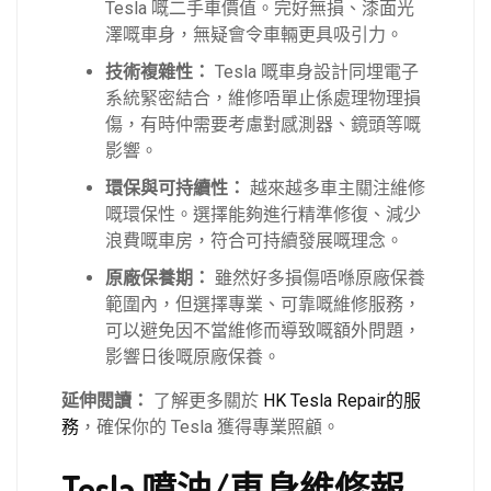
Tesla 嘅二手車價值。完好無損、漆面光
澤嘅車身，無疑會令車輛更具吸引力。
技術複雜性：
Tesla 嘅車身設計同埋電子
系統緊密結合，維修唔單止係處理物理損
傷，有時仲需要考慮對感測器、鏡頭等嘅
影響。
環保與可持續性：
越來越多車主關注維修
嘅環保性。選擇能夠進行精準修復、減少
浪費嘅車房，符合可持續發展嘅理念。
原廠保養期：
雖然好多損傷唔喺原廠保養
範圍內，但選擇專業、可靠嘅維修服務，
可以避免因不當維修而導致嘅額外問題，
影響日後嘅原廠保養。
延伸閱讀：
了解更多關於
HK Tesla Repair的服
務
，確保你的 Tesla 獲得專業照顧。
Tesla 噴油/車身維修報