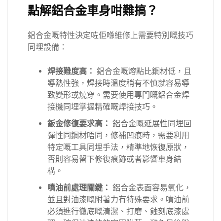
點解鋁合金車身咁難搞？
鋁合金嘅特性決定咗佢喺維修上需要特別嘅技巧
同埋設備：
焊接難度高：
鋁合金嘅熔點比鋼材低，且
導熱性強，焊接時溫度稍有不慎就容易導
致變形或燒穿。需要使用專門嘅鋁合金焊
接機同埋掌握精確嘅焊接技巧。
鈑金修復要求高：
鋁合金嘅延展性同埋回
彈性同鋼材唔同，修補凹痕時，需要利用
特定嘅工具同埋手法，精準地恢復原狀，
否則容易留下修復痕跡或者影響車身結
構。
噴油前處理關鍵：
鋁合金表面容易氧化，
並且對油漆嘅附著力有特殊要求。噴油前
必須進行徹底嘅清潔、打磨、蝕刻底漆處