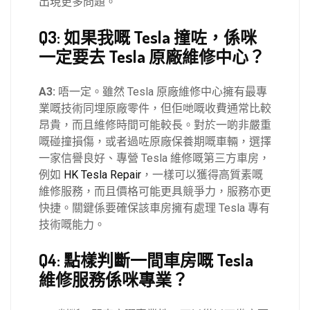
出現更多問題。
Q3: 如果我嘅 Tesla 撞咗，係咪
一定要去 Tesla 原廠維修中心？
A3:
唔一定。雖然 Tesla 原廠維修中心擁有最專
業嘅技術同埋原廠零件，但佢哋嘅收費通常比較
昂貴，而且維修時間可能較長。對於一啲非嚴重
嘅碰撞損傷，或者過咗原廠保養期嘅車輛，選擇
一家信譽良好、專營 Tesla 維修嘅第三方車房，
例如
HK Tesla Repair
，一樣可以獲得高質素嘅
維修服務，而且價格可能更具競爭力，服務亦更
快捷。關鍵係要確保該車房擁有處理 Tesla 專有
技術嘅能力。
Q4: 點樣判斷一間車房嘅 Tesla
維修服務係咪專業？