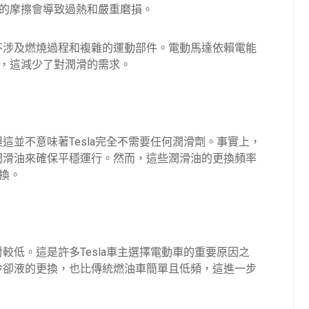
的摩擦會導致過熱和嚴重磨損。
它不涉及燃燒過程和複雜的運動部件。電動馬達依賴電能
，這減少了對潤滑的需求。
但這並不意味著Tesla完全不需要任何潤滑劑。事實上，
成潤滑油來確保平穩運行。然而，這些潤滑油的更換頻率
換。
對較低。這是許多Tesla車主選擇電動車的重要原因之
和冷卻液的更換，也比傳統燃油車簡單且低頻，這進一步