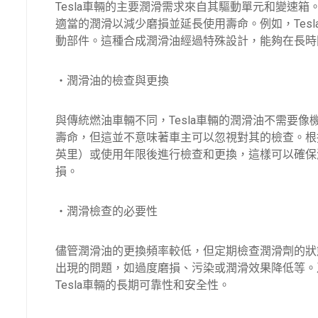
Tesla車輛的主要潤滑需求來自其驅動單元和變速
適當的潤滑以減少磨損並延長使用壽命。例如，Tes
動部件。這種合成潤滑油經過特殊設計，能夠在長時
・潤滑油的檢查與更換
與傳統燃油車輛不同，Tesla車輛的潤滑油不需要像
壽命，但這並不意味著車主可以忽視對其的檢查。根據Te
英里）或使用年限後進行檢查和更換，這樣可以確保
損。
・潤滑檢查的必要性
儘管潤滑油的更換頻率較低，但定期檢查潤滑劑的狀
出現的問題，如過度磨損、污染或潤滑效果降低等。
Tesla車輛的長期可靠性和安全性。