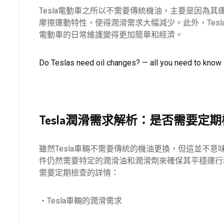
Tesla電動車之所以不需要傳統機油，主要是因為
摩擦運動特性，使得潤滑需求大幅減少。此外，Tes
電動車的日常維護變得更加簡單和經濟。
Do Teslas need oil changes? — all you need to know
Tesla潤滑需求解析：是否需要定
雖然Tesla車輛不需要傳統的機油更換，但這並不意
件仍然需要特定的潤滑油和潤滑劑來確保其平穩運行和
需要定期檢查的詳情：
・Tesla車輛的潤滑需求