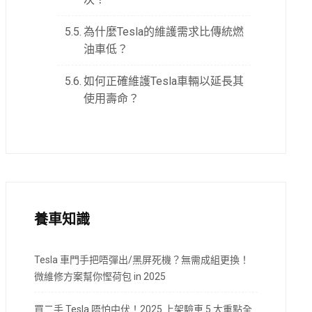
為什麼Tesla的維護需求比傳統燃
油車低？
如何正確維護Tesla車輛以延長其
使用壽命？
養車知識
Tesla 車門手把唔彈出/黑屏死機？無需成組更換！
微維修方案幫你慳荷包 in 2025
買二手 Tesla 唔怕中伏！2025 上架驗車 5 大重點全