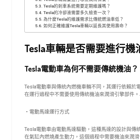
Tesla的剎車系統需要定期維護嗎？
Tesla的冷卻液需要多久檢查一次？
為什麼Tesla的維護需求比傳統燃油車低？
如何正確維護Tesla車輛以延長其使用壽命？
Tesla車輛是否需要進行
Tesla電動車為何不需要傳統機油？
Tesla電動車與傳統內燃機車輛不同，其運行依賴於
在運行過程中不需要使用傳統機油來潤滑引擎部件。以
・電動馬達運行方式
Tesla電動車由電動馬達驅動，這種馬達的設計與
在氣缸內燃燒產生動力，這個過程中需要機油來潤滑