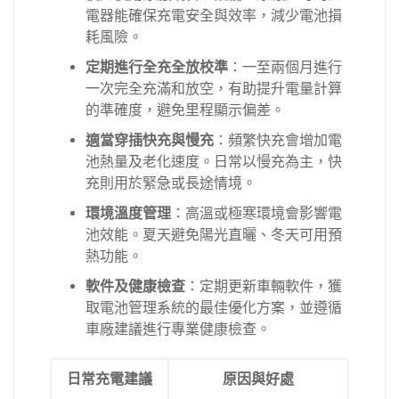
電器能確保充電安全與效率，減少電池損
耗風險。
定期進行全充全放校準
：一至兩個月進行
一次完全充滿和放空，有助提升電量計算
的準確度，避免里程顯示偏差。
適當穿插快充與慢充
：頻繁快充會增加電
池熱量及老化速度。日常以慢充為主，快
充則用於緊急或長途情境。
環境溫度管理
：高溫或極寒環境會影響電
池效能。夏天避免陽光直曬、冬天可用預
熱功能。
軟件及健康檢查
：定期更新車輛軟件，獲
取電池管理系統的最佳優化方案，並遵循
車廠建議進行專業健康檢查。
日常充電建議
原因與好處