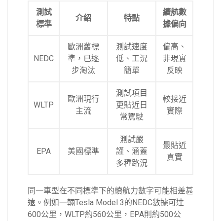
測試
續航數
介紹
特點
標準
據偏向
歐洲舊標
測試速度
偏高、
NEDC
準，已逐
低、工況
非現實
步淘汰
簡單
反映
測試項目
歐洲現行
較接近
WLTP
更貼近日
主流
實際
常駕駛
測試嚴
最貼近
EPA
美國標準
謹、涵蓋
真實
多種路況
同一車型在不同標準下的續航力數字可能相差甚
遠。例如一輛Tesla Model 3的NEDC數據可達
600公里，WLTP約560公里，EPA則約500公