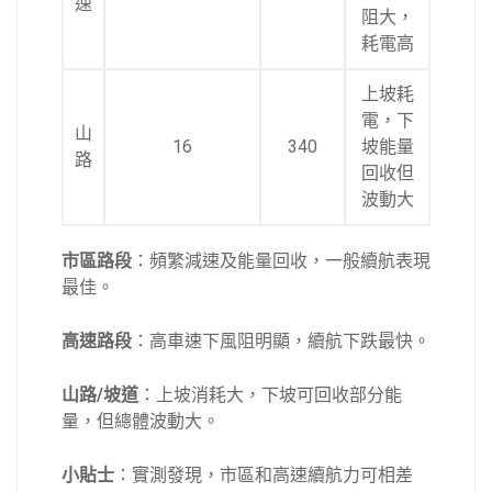
速
阻大，
耗電高
上坡耗
電，下
山
16
340
坡能量
路
回收但
波動大
市區路段
：頻繁減速及能量回收，一般續航表現
最佳。
高速路段
：高車速下風阻明顯，續航下跌最快。
山路/坡道
：上坡消耗大，下坡可回收部分能
量，但總體波動大。
小貼士
：實測發現，市區和高速續航力可相差