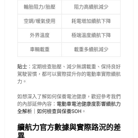
輪胎阻力/胎壓
阻力高續航減少
空調/暖氣使用
耗電增加續航下降
外界溫度
極端溫度續航下降
車輛載重
載重多續航減少
貼士
：定期檢查胎壓、減少無謂載重、保持良好
駕駛習慣，都可以實際提升你的電動車實際續航
力。
如想深入了解如何保養電池健康，歡迎參考我們
的內部延伸內容：
電動車電池健康度影響續航力
全解析｜如何檢查與保養SOH
。
續航力官方數據與實際路況的差
異