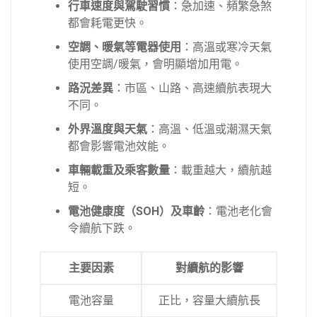
行車速度與駕駛習慣
：急加速、頻繁急煞
都會耗電更快。
空調、暖氣等電器使用
：高溫或寒冷天氣
使用空調/暖氣，會明顯增加用電。
路況差異
：市區、山路、高速續航表現大
不同。
外界溫度與天氣
：高溫、低溫或潮濕天氣
都會影響電池效能。
車輛載重及乘客數量
：載重越大，續航越
短。
電池健康度（SOH）及車齡
：電池老化會
令續航下跌。
主要因素
對續航的影響
電池容量
正比，容量大續航長