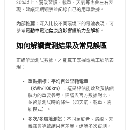
20%以上。駕駛習慣、載重、天氣等也會左右表
現，建議定期觀察並記錄自己的用車數據。
內部推薦
：深入比較不同環境下的電池表現，可
參考
電動車電池健康度影響續航力全解析
。
如何解讀實測結果及常見誤區
正確解讀測試數據，才能真正掌握電動車續航表
現：
重點指標：平均百公里耗電量
（kWh/100km）
：這是評估能效及預估續
航力的重要參考，建議與官方數據對比，
並留意測試時的條件（如天氣、載重、駕
駛模式）。
多次/多環境測試
：不同駕駛者、路線、天
氣都會導致結果有差異。建議多次實測，