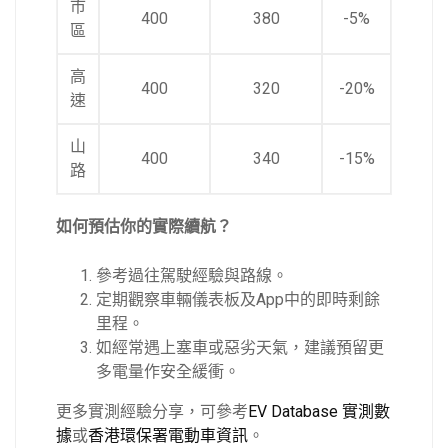
市
400
380
-5%
區
高
400
320
-20%
速
山
400
340
-15%
路
如何預估你的實際續航？
參考過往駕駛經驗與路線。
定期觀察車輛儀表板及App中的即時剩餘
里程。
如經常遇上塞車或惡劣天氣，建議預留更
多電量作安全緩衝。
更多實測經驗分享，可參考
EV Database 實測數
據
或
香港環保署電動車資訊
。