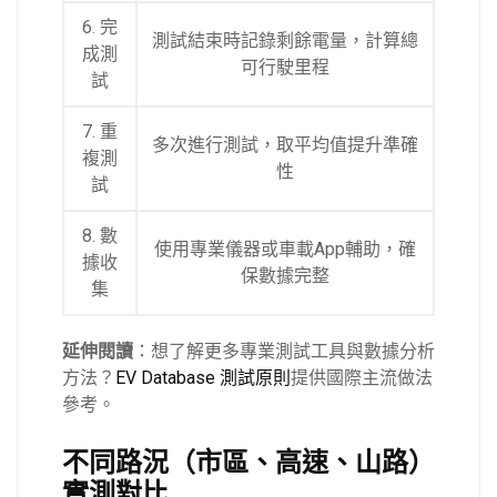
6. 完
測試結束時記錄剩餘電量，計算總
成測
可行駛里程
試
7. 重
多次進行測試，取平均值提升準確
複測
性
試
8. 數
使用專業儀器或車載App輔助，確
據收
保數據完整
集
延伸閱讀
：想了解更多專業測試工具與數據分析
方法？
EV Database 測試原則
提供國際主流做法
參考。
不同路況（市區、高速、山路）
實測對比