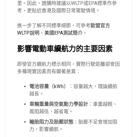
里。因此，選購時建議以WLTP或EPA標準作參
考，更貼近香港及國際日常駕駛情境。
進一步了解不同標準細節，可參考
歐盟官方
WLTP說明
、
美國EPA測試簡介
。
影響電動車續航力的主要因素
即使官方續航力標示相同，實際行駛距離卻會因
多種現實因素而有顯著差異：
電池容量（kWh）
：容量越大，理論續航
越長。
車輛重量與空氣動力學設計
：車重越輕、
風阻越低，越省電。
輪胎阻力及胎壓狀態
：胎壓不足會增加阻
力，影響續航。