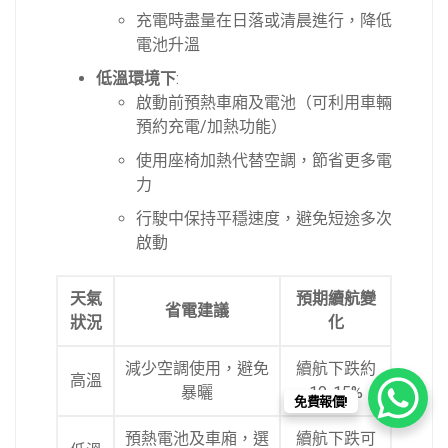
充電時盡量在日落或清晨進行，降低
電池升溫
低溫環境下
:
啟動前預熱車廂及電池（可利用車輛
預約充電/加熱功能）
使用座椅加熱代替空調，節省更多電
力
行駛中保持平穩速度，避免短途多次
啟動
天氣
預期續航變
省電建議
狀況
化
減少空調使用，避免
續航下跌約
高溫
暴曬
10-15%
免費報價!
預熱電池及車廂，選
續航下跌可