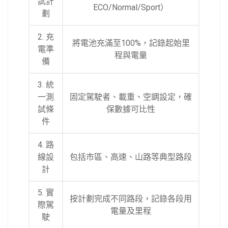
試計
ECO/Normal/Sport）
劃
2. 充
將電池充滿至100%，記錄起始里
電準
程與電量
備
3. 統
一測
固定駕駛者、載重、空調設定，確
試條
保數據可比性
件
4. 路
線設
包括市區、高速、山路等典型路段
計
5. 實
按計劃完成不同路段，記錄各段用
際駕
電量及里程
駛