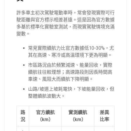
許多車主初次駕駛電動車時，常會發現實際可行
駛距離與官方標示相差甚遠。這是因為官方數據
多基於標準化實驗室測試，而現實駕駛情境充滿
變數。
常見實際續航力比官方數據低10-30%，尤
其在高速、寒冷或高溫環境下更為明顯。
市區路況由於頻繁減速、能量回收，實際
續航往往較理想；高速路段則因長時間高
車速、風阻大而續航下降明顯。
山路/坡道上坡耗電快，下坡能量回收，但
整體續航波動大。
路
官方續航
實測續航
差異
況
（km）
（km）
比率