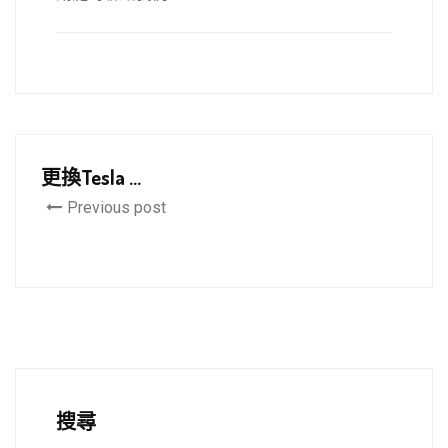
更換Tesla ...
Previous post
搜尋