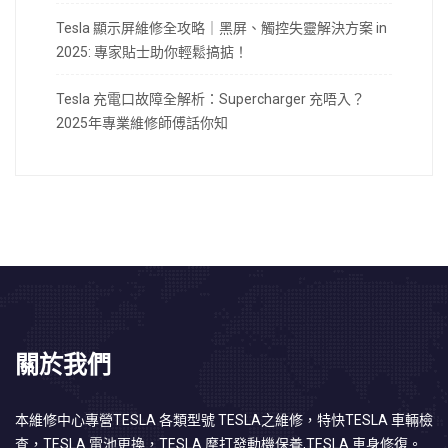
Tesla 顯示屏維修全攻略｜黑屏、觸控失靈解決方案 in
2025: 專家貼士助你輕鬆搞掂！
Tesla 充電口故障全解析：Supercharger 充唔入？
2025年專業維修師傅話你知
關於我們
本維修中心專營TESLA 各類型號 TESLA之維修，特快TESLA 車輛檢
查，TESLA 電池更換，TESLA 摩打發動機保養,TESLA 車身修復。