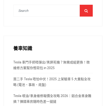
養車知識
Tesla 車門手把唔彈出/黑屏死機？無需成組更換！微
維修方案幫你慳荷包 in 2025
買二手 Tesla 唔怕中伏！2025 上架驗車 5 大重點全攻
略 (電池、事故、底盤)
Tesla 噴油/車身維修報價全攻略 2026｜鋁合金車身難
搞？揀錯車房隨時色差一撻撻