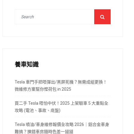
養車知識
Tesla 車門手把唔彈出/黑屏死機？無需成組更換！
微維修方案幫你慳荷包 in 2025
買二手 Tesla 唔怕中伏！2025 上架驗車 5 大重點全
攻略 (電池、事故、底盤)
Tesla 噴油/車身維修報價全攻略 2026｜鋁合金車身
難搞？揀錯車房隨時色差一撻撻