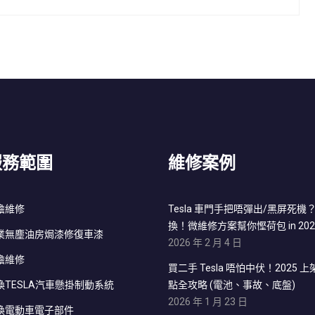
服務範圍
維修案例
擔維修
Tesla 車門手把唔彈出/黑屏死
換！微維修方案幫你慳荷包 in 202
業無塵油房焗漆修復車漆
2026 年 2 月 4 日
擔維修
買二手 Tesla 唔怕中伏！2025 上
換TESLA汽車懸掛制動系統
點全攻略 (電池、事故、底盤)
2026 年 1 月 23 日
換電動車電子部件