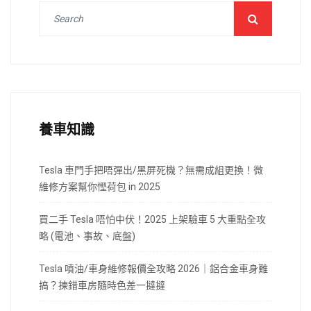
養車知識
Tesla 車門手把唔彈出/黑屏死機？無需成組更換！微
維修方案幫你慳荷包 in 2025
買二手 Tesla 唔怕中伏！2025 上架驗車 5 大重點全攻
略 (電池、事故、底盤)
Tesla 噴油/車身維修報價全攻略 2026｜鋁合金車身難
搞？揀錯車房隨時色差一撻撻