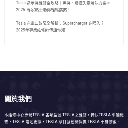
Tesla 顯示屏維修全攻略｜黑屏、觸控失靈解決方案 in
2025: 專家貼士助你輕鬆搞掂！
Tesla 充電口故障全解析：Supercharger 充唔入？
2025年專業維修師傅話你知
關於我們
本維修中心專營TESLA 各類型號 TESLA之維修，特快TESLA 車輛檢
查，TESLA 電池更換，TESLA 摩打發動機保養,TESLA 車身修復。