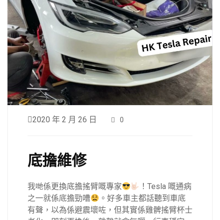
2020 年 2 月 26 日
0
底擔維修
我哋係更換底擔搖臂嘅專家
！Tesla 嘅通病
之一就係底擔勁嘈
。好多車主都話聽到車底
有聲，以為係避震壞咗，但其實係雞髀搖臂杯士