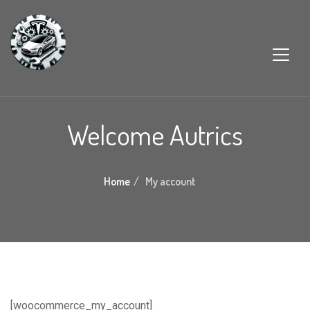
Welcome Autrics
Home
My account
[woocommerce_my_account]