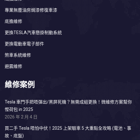
專業無塵油房焗漆修復車漆
底擔維修
更換TESLA汽車懸掛制動系統
更換電動車電子部件
煞車系統維修
避震維修
維修案例
Tesla 車門手把唔彈出/黑屏死機？無需成組更換！微維修方案幫你
慳荷包 in 2025
2026 年 2 月 4 日
買二手 Tesla 唔怕中伏！2025 上架驗車 5 大重點全攻略 (電池、事
故、底盤)