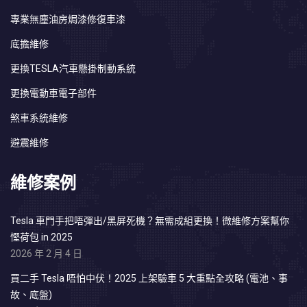
專業無塵油房焗漆修復車漆
底擔維修
更換TESLA汽車懸掛制動系統
更換電動車電子部件
煞車系統維修
避震維修
維修案例
Tesla 車門手把唔彈出/黑屏死機？無需成組更換！微維修方案幫你
慳荷包 in 2025
2026 年 2 月 4 日
買二手 Tesla 唔怕中伏！2025 上架驗車 5 大重點全攻略 (電池、事
故、底盤)