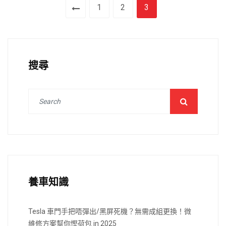
1
2
3
搜尋
養車知識
Tesla 車門手把唔彈出/黑屏死機？無需成組更換！微
維修方案幫你慳荷包 in 2025