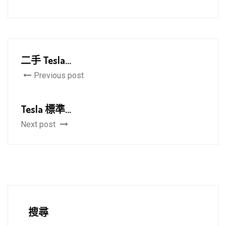
二手 Tesla...
Previous post
Tesla 標準...
Next post
搜尋