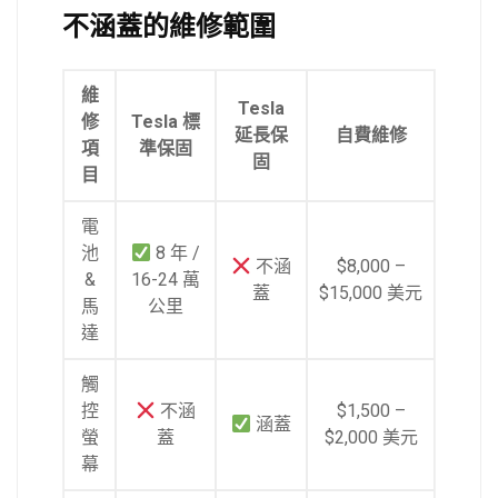
不涵蓋的維修範圍
維
Tesla
修
Tesla 標
延長保
自費維修
項
準保固
固
目
電
池
8 年 /
不涵
$8,000 –
&
16-24 萬
蓋
$15,000 美元
馬
公里
達
觸
控
不涵
$1,500 –
涵蓋
螢
蓋
$2,000 美元
幕