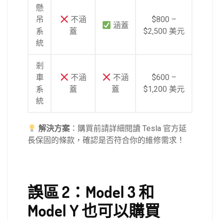
懸
吊
不涵
$800 –
涵蓋
系
蓋
$2,500 美元
統
剎
車
不涵
不涵
$600 –
系
蓋
蓋
$1,200 美元
統
解決方案
：購買前請詳細閱讀 Tesla 官方延
長保固的條款，確認是否符合你的維修需求！
誤區 2：Model 3 和
Model Y 也可以購買