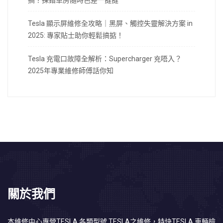
搞？揀錯車房隨時色差一撻撻
Tesla 顯示屏維修全攻略｜黑屏、觸控失靈解決方案 in
2025: 專家貼士助你輕鬆搞掂！
Tesla 充電口故障全解析：Supercharger 充唔入？
2025年專業維修師傅話你知
關於我們
本維修中心專營TESLA 各類型號 TESLA之維修，特快TESLA 車輛檢