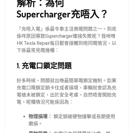
解析：為何
Supercharger充唔入？
「充唔入電」係最令車主沮喪嘅問題之一。到底
係咩原因導致Supercharger連接失敗呢？我哋喺
HK Tesla Repair每日都會接觸到唔同嘅情況，以
下係最常見嘅幾種：
1. 充電口鎖定問題
好多時候，問題就出喺最簡單嘅鎖定機制。如果
充電口嘅鎖定銷卡住或者損壞，車輛就會認為充
電槍未被鎖定，出於安全考慮，自然唔會開始充
電。呢種情況可能係因為：
物理損壞：
鎖定銷被硬物撞擊或長期使用
磨損。