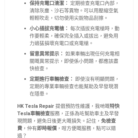
保持充電口清潔：
定期檢查充電口內部，
清除灰塵、沙石等異物。可以用壓縮空氣
輕輕吹走，切勿使用尖銳物品刮擦。
小心插拔充電槍：
每次插拔充電槍時，動
作要輕柔，確保完全插入或拔出，避免用
力過猛損壞充電口或充電槍。
留意異常提示：
如果車輛出現任何充電相
關嘅異常提示，即使係小問題，都應該盡
快檢查。
定期進行車輛檢查：
即使沒有明顯問題，
定期的專業車輛檢查也能幫助及早發現潛
在隱患。
HK Tesla Repair
提倡預防性維護，我哋嘅
特快
Tesla車輛檢查
服務，正係為咗幫助車主及早發
現問題，避免日後更大嘅損失。記住，
免檢查
費
，仲有
即時報價
，咁方便嘅服務，點可以錯
過？