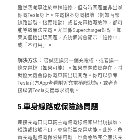
雖然我哋專注於車輛維修，但有時問題並非出喺
你嘅Tesla身上。充電槍本身嘅損壞（例如內部
線路斷裂、接頭鬆動）或者充電樁嘅故障，都可
能導致無法充電。尤其係Supercharger站點，如
果某個樁出現問題，系統通常會顯示「維修中」
或「不可用」。
解決方法：
嘗試更換另一個充電樁，或者換一
條充電槍（如果可能）。如果問題依然存在，咁
就極大機會係你嘅車輛出現問題。你可以參考
Tesla官方App查看附近充電樁嘅狀態，或者直
接聯繫Tesla支援尋求幫助。
5.車身線路或保險絲問題
連接充電口同車輛主電路嘅線路如果出現損壞、
短路或接觸不良，亦會影響充電功能。此外，負
責充電迴路嘅保險絲熔斷，也會導致完全無法充