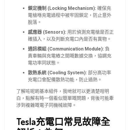
鎖定機制 (Locking Mechanism):
確保充
電槍喺充電過程中被牢固鎖定，防止意外
脫落。
感應器 (Sensors):
用於偵測充電槍是否正
確插入，以及判斷充電口內是否有異物。
通訊模組 (Communication Module):
負
責車輛與充電樁之間嘅數據交換，協調充
電功率同狀態。
散熱系統 (Cooling System):
部分高功率
充電口會配備散熱功能，防止過熱。
了解咗呢啲基本組件，我哋就可以更清楚咁明
白，點解有時一個看似簡單嘅問題，背後可能牽
涉到複雜嘅電子同機械故障。
Tesla充電口常見故障全