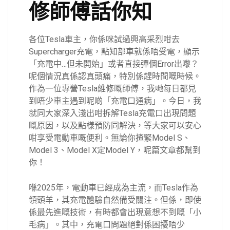
修師傅話你知
各位Tesla車主，你係咪試過興高采烈咁去
Supercharger充電，點知部車就係唔受電，顯示
「充電中…但未開始」或者直接彈個Error出嚟？
呢個情況真係認真頭痛，特別係趕時間嘅時候。
作為一位專營Tesla維修嘅師傅，我哋每日都見
到唔少車主遇到呢啲「充電口通病」。今日，我
就同大家深入淺出咁拆解Tesla充電口出現問題
嘅原因，以及點樣預防同解決，等大家可以安心
咁享受電動車嘅便利。無論你揸緊Model S、
Model 3、Model X定Model Y，呢篇文章都幫到
你！
喺2025年，電動車已經成為主流，而Tesla作為
領頭羊，其充電體驗自然備受關注。但係，即使
係最先進嘅技術，有時都會出現意想不到嘅「小
毛病」。其中，充電口問題絕對係困擾唔少