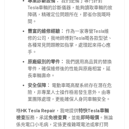
專業診斷設備：
我們配備了專門針對
Tesla車輛的診斷儀器，能夠讀取車輛的故
障碼，精確定位問題所在，節省你我嘅時
間。
豐富的維修經驗：
作為一家專營Tesla維
修的公司，我哋師傅對Tesla嘅各款型號、
各種常見問題瞭如指掌，處理起來得心應
手。
原廠級別的零件：
我們選用高品質的替換
零件，確保維修後的性能與原廠相當，延
長車輛壽命。
安全保障：
電動車嘅高壓系統存在潛在危
險，非專業人士操作極易發生意外。由專
業團隊處理，更能確保人身同車輛安全。
喺
HK Tesla Repair
，我哋提供
特快Tesla車輛
檢查
服務，承諾
免檢查費
，並能
即時報價
。無論
係充電口小毛病，定係更複雜嘅電池或摩打問