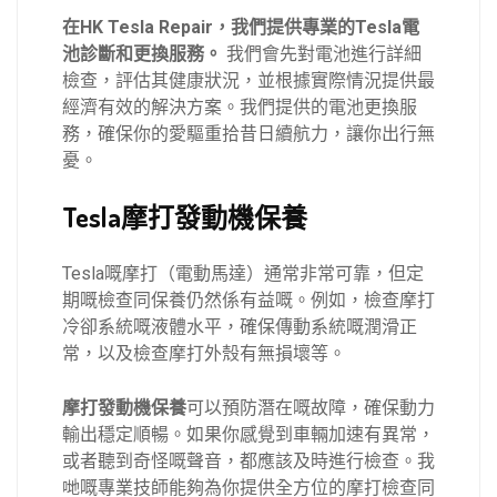
在HK Tesla Repair，我們提供專業的Tesla電
池診斷和更換服務。
我們會先對電池進行詳細
檢查，評估其健康狀況，並根據實際情況提供最
經濟有效的解決方案。我們提供的電池更換服
務，確保你的愛驅重拾昔日續航力，讓你出行無
憂。
Tesla摩打發動機保養
Tesla嘅摩打（電動馬達）通常非常可靠，但定
期嘅檢查同保養仍然係有益嘅。例如，檢查摩打
冷卻系統嘅液體水平，確保傳動系統嘅潤滑正
常，以及檢查摩打外殼有無損壞等。
摩打發動機保養
可以預防潛在嘅故障，確保動力
輸出穩定順暢。如果你感覺到車輛加速有異常，
或者聽到奇怪嘅聲音，都應該及時進行檢查。我
哋嘅專業技師能夠為你提供全方位的摩打檢查同