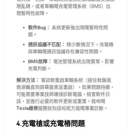
現亂碼，或者車輛嘅充電管理系統（BMS）出
現暫時性故障。
軟件Bug：
系統更新後出現嘅暫時性問
題。
通訊協議不匹配：
極少數情況下，充電樁
與車輛嘅通訊協議存在兼容性問題。
BMS故障：
電池管理系統出現異常，影響
充電判斷。
解決方法：
嘗試軟重啟車輛系統（按住軚盤兩
側滾輪直到屏幕變黑並重啟）。如果問題持續，
可能需要專業技師連接診斷電腦，檢查軟件日
誌，並進行必要的軟件更新或重置。我哋嘅
Tesla維修
服務就包括咗呢方面嘅專業診斷。
4.充電槍或充電樁問題