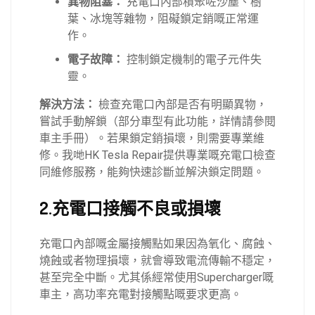
異物阻塞：
充電口內部積聚咗沙塵、樹
葉、冰塊等雜物，阻礙鎖定銷嘅正常運
作。
電子故障：
控制鎖定機制的電子元件失
靈。
解決方法：
檢查充電口內部是否有明顯異物，
嘗試手動解鎖（部分車型有此功能，詳情請參閱
車主手冊）。若果鎖定銷損壞，則需要專業維
修。我哋HK Tesla Repair提供專業嘅充電口檢查
同維修服務，能夠快速診斷並解決鎖定問題。
2.充電口接觸不良或損壞
充電口內部嘅金屬接觸點如果因為氧化、腐蝕、
燒蝕或者物理損壞，就會導致電流傳輸不穩定，
甚至完全中斷。尤其係經常使用Supercharger嘅
車主，高功率充電對接觸點嘅要求更高。