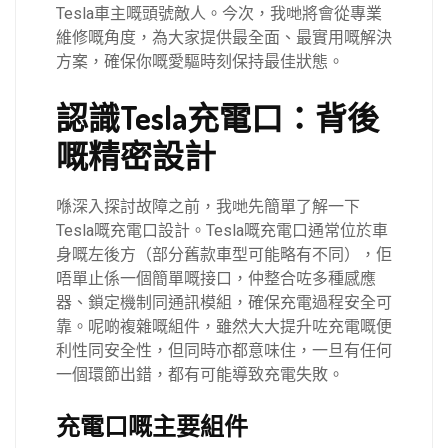
Tesla車主嘅頭號敵人。今次，我哋將會從專業
維修嘅角度，為大家提供最全面、最實用嘅解決
方案，確保你嘅愛驅時刻保持最佳狀態。
認識Tesla充電口：背後
嘅精密設計
喺深入探討故障之前，我哋先簡單了解一下
Tesla嘅充電口設計。Tesla嘅充電口通常位於車
身嘅左後方（部分舊款車型可能略有不同），佢
唔單止係一個簡單嘅接口，仲整合咗多種感應
器、鎖定機制同通訊模組，確保充電過程安全可
靠。呢啲複雜嘅組件，雖然大大提升咗充電嘅便
利性同安全性，但同時亦都意味住，一旦有任何
一個環節出錯，都有可能導致充電失敗。
充電口嘅主要組件