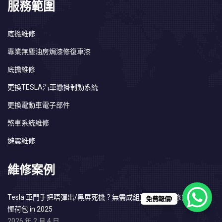
服務範圍
底擔維修
專業無塵油房焗漆修復車漆
底擔維修
更換TESLA汽車懸掛制動系統
更換電動車電子部件
煞車系統維修
避震維修
維修案例
Tesla 車門手把唔彈出/黑屏死機？無需成組更換！微維修方案幫你
免費報價!
慳荷包 in 2025
2026 年 2 月 4 日