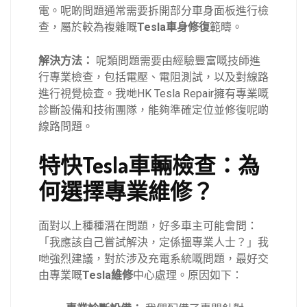
電。呢啲問題通常需要拆開部分車身面板進行檢
查，屬於較為複雜嘅
Tesla車身修復
範疇。
解決方法：
呢類問題需要由經驗豐富嘅技師進
行專業檢查，包括電壓、電阻測試，以及對線路
進行視覺檢查。我哋HK Tesla Repair擁有專業嘅
診斷設備和技術團隊，能夠準確定位並修復呢啲
線路問題。
特快Tesla車輛檢查：為
何選擇專業維修？
面對以上種種潛在問題，好多車主可能會問：
「我應該自己嘗試解決，定係搵專業人士？」我
哋強烈建議，對於涉及充電系統嘅問題，最好交
由專業嘅
Tesla維修
中心處理。原因如下：