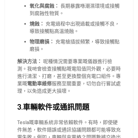
氧化與腐蝕：
長期暴露喺潮濕環境或接觸
到腐蝕性物質。
燒蝕：
充電過程中出現過載或接觸不良，
導致接觸點高溫燒融。
物理磨損：
充電槍插拔頻繁，導致接觸點
磨損。
解決方法：
呢種情況需要專業嘅儀器進行檢
測。我哋會檢查接觸點嘅電阻值同外觀，必要時
進行清潔、打磨，甚至更換整個充電口組件。專
業嘅
電動車維修
服務至關重要，切勿自行嘗試處
理，以免造成更大損壞。
3.車輛軟件或通訊問題
Tesla嘅車輛系統非常依賴軟件。有時，即使硬
件無恙，軟件錯誤或通訊協議問題都可能導致充
電失敗。例如，車輛與充電樁之間嘅數據交換出